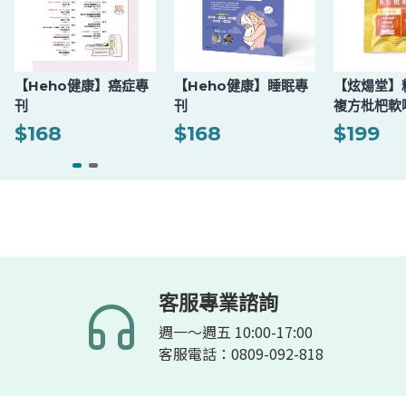
【Heho健康】癌症專
【Heho健康】睡眠專
【炫煬堂】
刊
刊
複方枇杷軟喉
包)
$168
$168
$199
客服專業諮詢
週一～週五 10:00-17:00
客服電話：0809-092-818