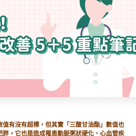
數值有沒有超標，但其實「三酸甘油酯」數值也
肥胖，它也是造成罹患動脈粥狀硬化、心血管疾