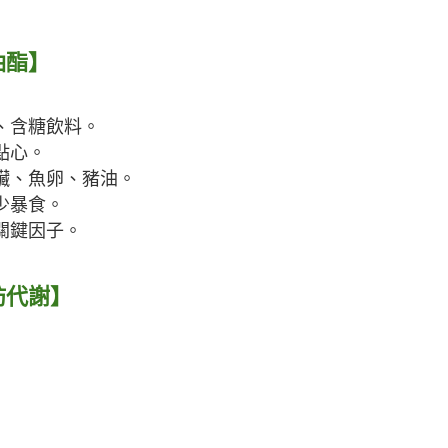
油酯】
、含糖飲料。
點心。
臟、魚卵、豬油。
少暴食。
關鍵因子。
肪代謝】