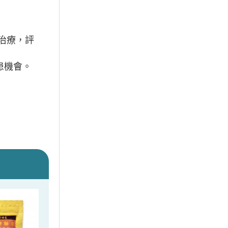
治療，評
患機會。