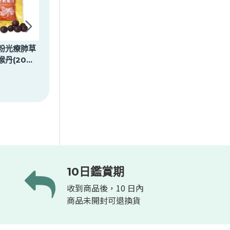
粉光療肺草
【炫煬堂】靈芝粉光蔘
【星譜生技】淨纖茶
丹(20顆/
蜂膠桔梗八仙丹(2.5g
（30包/盒）
X20顆/袋)
$199
$380
10日鑑賞期
收到商品後，10 日內
商品未開封可退換貨