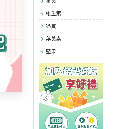
薑黃
維生素
鈣質
葉黃素
堅果