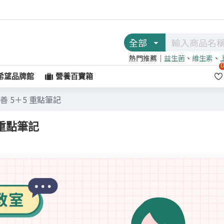
全部
熱門推薦｜
益生菌
、
維生素
、
希望品牌館
營養百寶箱
 5＋5 重點筆記
重點筆記