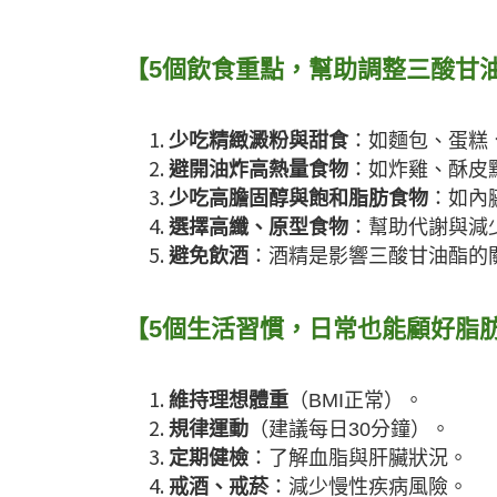
【5個飲食重點，幫助調整三酸甘
少吃精緻澱粉與甜食
：如麵包、蛋糕
避開油炸高熱量食物
：如炸雞、酥皮
少吃高膽固醇與飽和脂肪食物
：如內
選擇高纖、原型食物
：幫助代謝與減
避免飲酒
：酒精是影響三酸甘油酯的
【5個生活習慣，日常也能顧好脂
維持理想體重
（BMI正常）。
規律運動
（建議每日30分鐘）。
定期健檢
：了解血脂與肝臟狀況。
戒酒、戒菸
：減少慢性疾病風險。