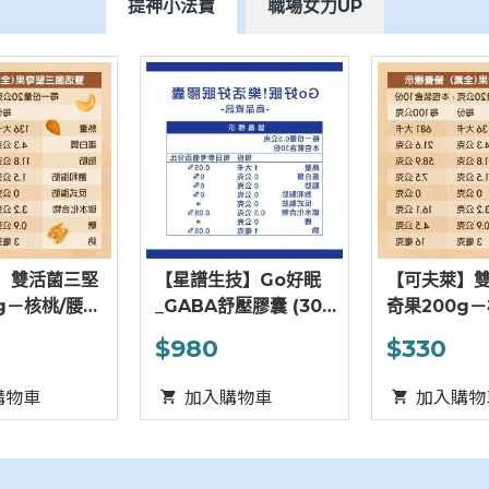
提神小法寶
職場女力UP
【星譜生技】Go好眠
【可夫萊】雙活菌三堅
【星
GABA舒壓膠囊 (30
奇果200g－核桃/腰果/
_GA
/盒)
杏仁
顆/盒
$980
$330
$9
加入購物車
加入購物車