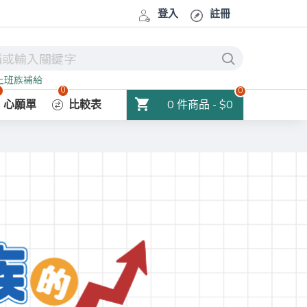
登入
註冊
上班族補給
0
0
0
0 件商品 - $0
心願單
比較表