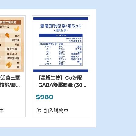
譜生技】Go好眠
【可夫萊】雙活菌三堅
BA舒壓膠囊 (30
奇果200g－核桃/腰果/
)
杏仁
80
$330
加入購物車
加入購物車