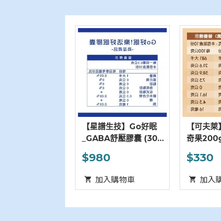
【星譜生技】Go好眠
【可夫萊】雙活菌三堅
_GABA舒壓膠囊 (30
奇果200g－核桃/腰果/
_
顆/盒)
杏仁
顆
$980
$330
加入購物車
加入購物車