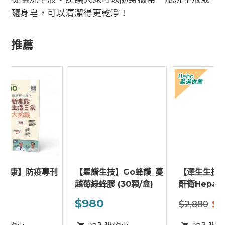
隨身皂，可以清潔得更乾淨！
推薦
刊
【星譜生技】Go蜂護_蔓
【澤生生技】★健字號★
越莓綠蜂膠 (30顆/盒)
酐衛Hepatokeeper複
方草本精華膠囊 120粒/
$980
$2,592
$2,880
盒