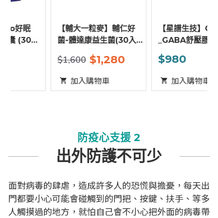
【輔大一粒麥】輔仁好
【星譜生技】Go好眠
/
菌-體達康益生菌(30入/
_GABA舒壓膠囊 (30顆/
盒)
盒)
$980
$1,280
$1,600
加入購物車
加入購物車
防疫心支援 2
出外防護不可少
面對病毒的肆虐，造成許多人的恐慌與擔憂，每天出
門都要小心可能會碰觸到的門把、按鍵、扶手、等多
人觸摸過的地方，就怕自己會不小心把外面的病毒帶