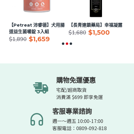
用眼
【Petreat 沛睿德】犬用腸
【長青連鎖藥局】幸福凝露
【
$1,500
道益生菌嚼錠 3入組
節
$1,680
$1,659
$
$1,890
購物免運優惠
宅配/超商取貨
消費滿 $699 即享免運
客服專業諮詢
週一～週五 10:00-17:00
客服電話：0809-092-818