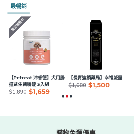
最暢銷
售完補貨中
用眼
【Petreat 沛睿德】犬用腸
【長青連鎖藥局】幸福凝露
【
$1,500
道益生菌嚼錠 3入組
節
$1,680
$1,659
$
$1,890
購物免運優惠