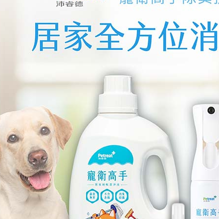
健字號★酐衛
【Heho健康】上班族健康生活
【星譜生技
er複方草本精華
大調查專刊
速代謝錠30
$168
$980