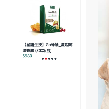
【星譜生技】Go蜂護_蔓越莓
【澤生生技】★
複方草本精華
綠蜂膠 (30顆/盒)
Hepatokeep
$980
$2,592
$2,880
膠囊 120粒/盒