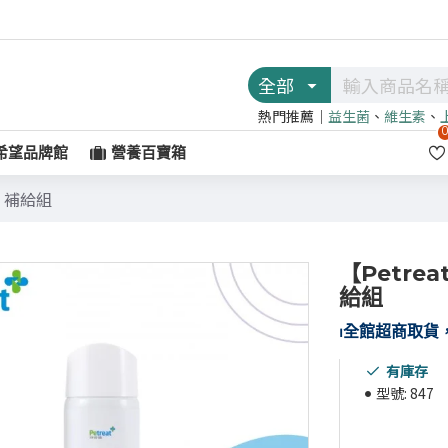
全部
熱門推薦｜
益生菌
、
維生素
、
希望品牌館
營養百寶箱
霧 補給組
【Petre
給組
⏐
全館超商取貨，
有庫存
型號:
847