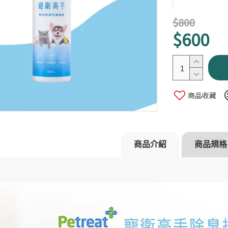
$800
$600
商品收藏
沛睿德】寵衛高手
【Petreat 沛睿德】寵衛高手
【Petrea
居家與補充組
除臭清潔組
保健嚼錠 20
$1,200
$599
$1,560
$749
商品介紹
商品規格