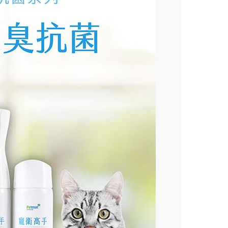
】Go速纖_穩控加
顆/盒