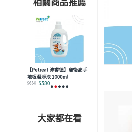
相關商品推薦
】 貓用泌尿
【Petreat 沛睿德】寵衛高手
【Petreat 
地板潔淨液 1000ml
除臭抗菌噴霧 
$580
$780
$650
$1,000
大家都在看