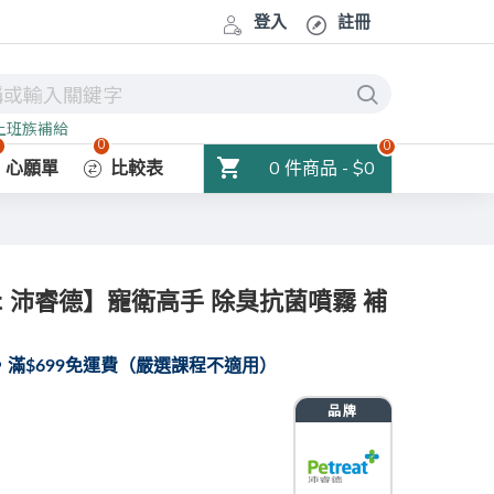
登入
註冊
上班族補給
0
0
0
0 件商品 - $0
心願單
比較表
at 沛睿德】寵衛高手 除臭抗菌噴霧 補
滿$699免運費（嚴選課程不適用）