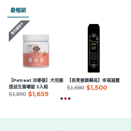
最暢銷
售完補貨中
用眼
【Petreat 沛睿德】犬用腸
【長青連鎖藥局】幸福凝露
【
$1,500
道益生菌嚼錠 3入組
節
$1,680
$1,659
$
$1,890