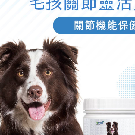
健字號★酐衛
【Heho健康】上班族健康生活
【星譜生技
er複方草本精華
大調查專刊
速代謝錠30
$168
$980