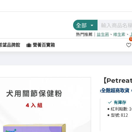
全部
熱門推薦｜
益生菌
、
維生素
、
希望品牌館
營養百寶箱
【Petre
⏐
全館超商取貨，
有庫存
紅利點數:
1
型號:
812