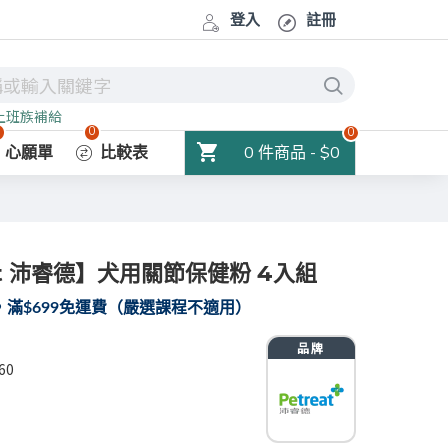
登入
註冊
上班族補給
0
0
0
0 件商品 - $0
心願單
比較表
at 沛睿德】犬用關節保健粉 4入組
滿$699免運費（嚴選課程不適用）
60