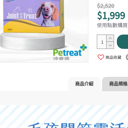
$2,520
$1,999
使用點數購買：
商品收藏
沛睿德】寵衛高手
【Petreat 沛睿德】寵衛高手
【Petrea
居家與補充組
除臭抗菌噴霧 補給組
除臭清潔組
$600
$1,2
$800
$1,560
商品介紹
商品規格