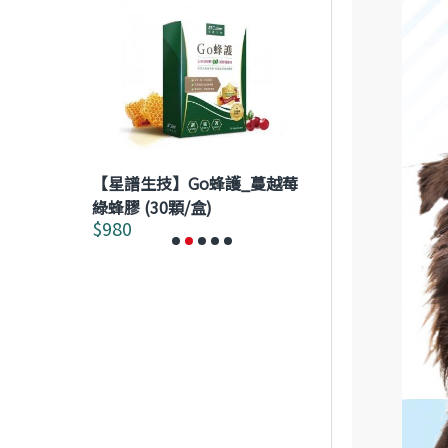
【星譜生技】Go蜂護_蔓越莓
【澤生生技】★
複方草本精華
綠蜂膠 (30顆/盒)
Hepatokeep
$980
$2,592
$2,880
膠囊 120粒/盒