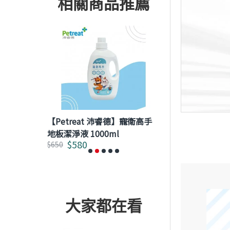
相關商品推薦
】 貓用泌尿
【Petreat 沛睿德】寵衛高手
【Petreat 
地板潔淨液 1000ml
除臭抗菌噴霧 
$580
$780
$650
$1,000
大家都在看