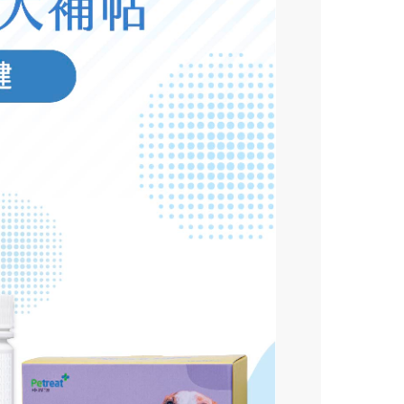
】Go速纖_穩控加
顆/盒