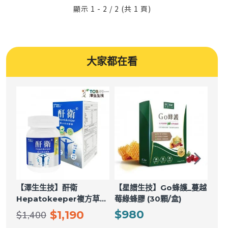
顯示 1 - 2 / 2 (共 1 頁)
大家都在看
【澤生生技】酐衛
【星譜生技】Go蜂護_蔓越
【澤
Hepatokeeper複方草本
莓綠蜂膠 (30顆/盒)
衛H
精華膠囊 60粒/盒
本精
$980
$1,190
$1,400
$2,