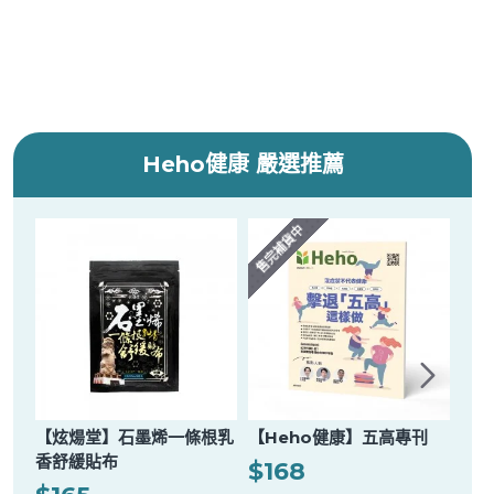
Heho健康 嚴選推薦
售完補貨中
【炫煬堂】石墨烯一條根乳
【Heho健康】五高專刊
【H
香舒緩貼布
$168
$1