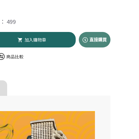
 499
加入購物車
直接購買
商品比較
】Go速纖_穩控加
顆/盒