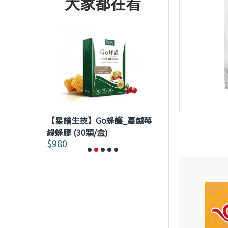
大家都在看
【星譜生技】Go蜂護_蔓越莓
【澤生生技】★
複方草本精華
綠蜂膠 (30顆/盒)
Hepatokeep
$980
$2,592
$2,880
膠囊 120粒/盒