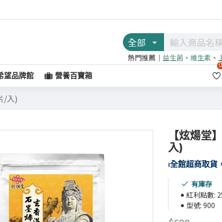
全部
熱門推薦｜
益生菌
、
維生素
、
希望品牌館
營養百寶箱
/入)
【炫煬堂】
入)
⏐
全館超商取貨，
有庫存
紅利點數:
2
型號:
900