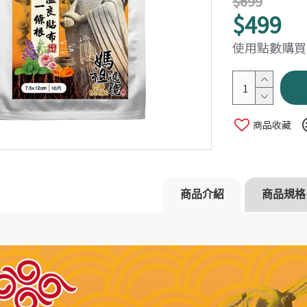
$699
$499
使用點數購買：
商品收藏
健字號★酐衛
【Heho健康】上班族健康生活
【星譜生技
er複方草本精華
大調查專刊
速代謝錠30
$168
$980
商品介紹
商品規格