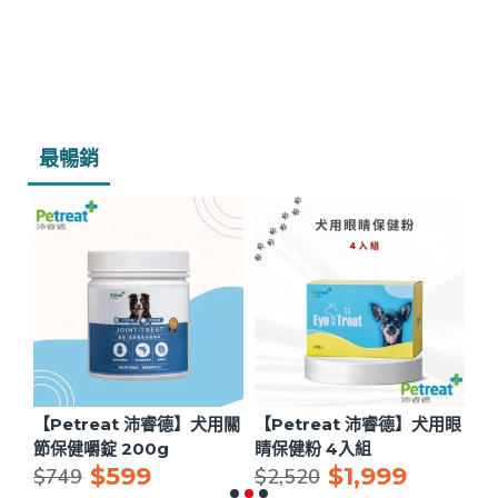
最暢銷
用眼
【Petreat 沛睿德】犬用關
【Petreat 沛睿德】犬用眼
【
節保健嚼錠 200g
睛保健粉 4入組
理
$599
$1,999
$749
$2,520
$