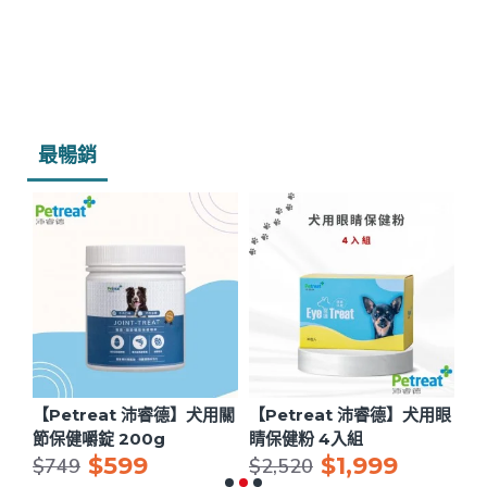
最暢銷
用眼
【Petreat 沛睿德】犬用關
【Petreat 沛睿德】犬用眼
【
節保健嚼錠 200g
睛保健粉 4入組
理
$599
$1,999
$749
$2,520
$