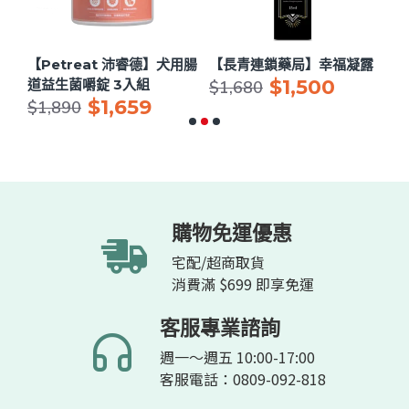
用眼
【Petreat 沛睿德】犬用腸
【長青連鎖藥局】幸福凝露
【
$1,500
道益生菌嚼錠 3入組
節
$1,680
$1,659
$
$1,890
購物免運優惠
宅配/超商取貨
消費滿 $699 即享免運
客服專業諮詢
週一～週五 10:00-17:00
客服電話：0809-092-818