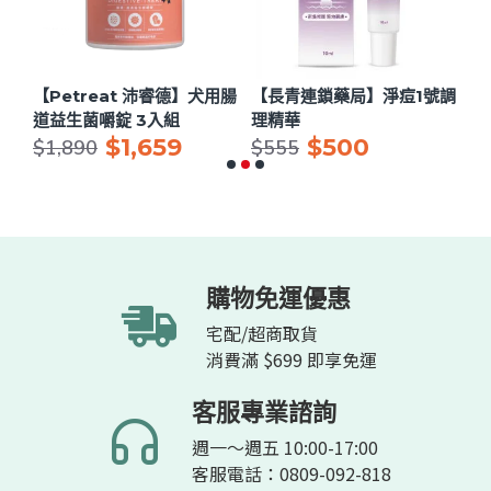
露
【Petreat 沛睿德】犬用腸
【長青連鎖藥局】淨痘1號調
【
道益生菌嚼錠 3入組
理精華
H
$1,659
$500
精
$1,890
$555
$1
購物免運優惠
宅配/超商取貨
消費滿 $699 即享免運
客服專業諮詢
週一～週五 10:00-17:00
客服電話：0809-092-818