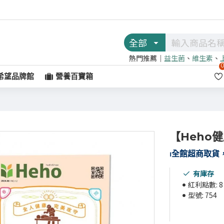
全部
熱門推薦｜
益生菌
、
維生素
、
希望品牌館
營養百寶箱
【Heho
⏐
全館超商取貨，
有庫存
紅利點數:
8
型號:
754