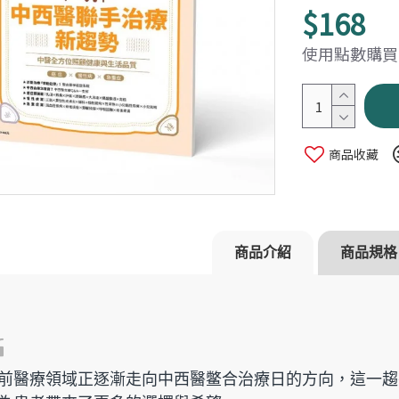
$168
使用點數購買：
商品收藏
五高專刊
【Heho健康】健康慢老專刊
【Heho健
$168
$168
商品介紹
商品規格
前醫療領域正逐漸走向中西醫鳖合治療日的方向，這一趨