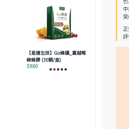
也
中
突
正
評
【星譜生技】Go蜂護_蔓越莓
【澤生生技】★
複方草本精華
綠蜂膠 (30顆/盒)
Hepatokeep
$980
$2,592
$2,880
膠囊 120粒/盒