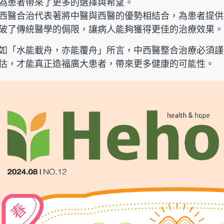
為患者帶來了更多的選擇與希望。
西醫合治代表著將中醫與西醫的優勢相結合，為患者提供
破了傳統醫學的侷限，讓病人能夠獲得更佳的治療效果。
如「水能載舟，亦能覆舟」所言，中西醫整合治療必須謹
估，才能真正造福廣大患者，帶來更多健康的可能性。
健字號★酐衛
【Heho健康】上班族健康生活
【星譜生技
er複方草本精華
大調查專刊
速代謝錠30
$168
$980