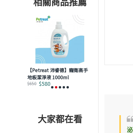
相關商品推薦
】 貓用泌尿
【Petreat 沛睿德】寵衛高手
【Petreat 
地板潔淨液 1000ml
除臭抗菌噴霧 
$580
$780
$650
$1,000
大家都在看
泌