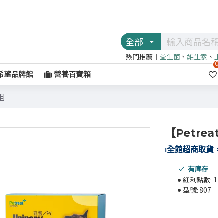
全部
熱門推薦｜
益生菌
、
維生素
、
希望品牌館
營養百寶箱
組
【Petre
⏐
全館超商取貨，
有庫存
紅利點數:
1
型號:
807