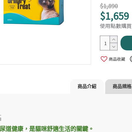
$1,890
$1,659
使用點數購買：
商品收藏
沛睿德】寵衛高手
【Petreat 沛睿德】寵衛高手
【Petrea
居家與補充組
除臭抗菌噴霧 補給組
除臭清潔組
$600
$1,2
$800
$1,560
商品介紹
商品規格
尿道健康，是貓咪舒適生活的關鍵。