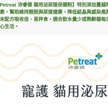
Petreat 沛睿德 貓用泌尿道保健粉】特別添加
素，幫助維持膀胱與尿道健康，降低結晶與感染風
末配方吸收佳、易拌食，適合飲水量少或熟齡貓每
心生活。
健字號★酐衛
【Heho健康】上班族健康生活
【星譜生技
er複方草本精華
大調查專刊
速代謝錠30
$168
$980