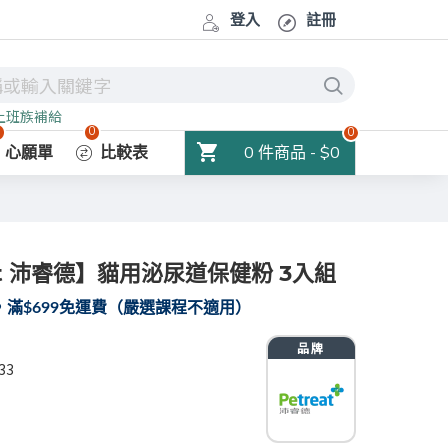
登入
註冊
上班族補給
0
0
0
0 件商品 - $0
心願單
比較表
at 沛睿德】貓用泌尿道保健粉 3入組
滿$699免運費（嚴選課程不適用）
33