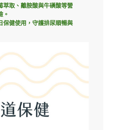
蔓越莓萃取、離胺酸與牛磺酸等營
險。
日保健使用，守護排尿順暢與
】Go速纖_穩控加
顆/盒