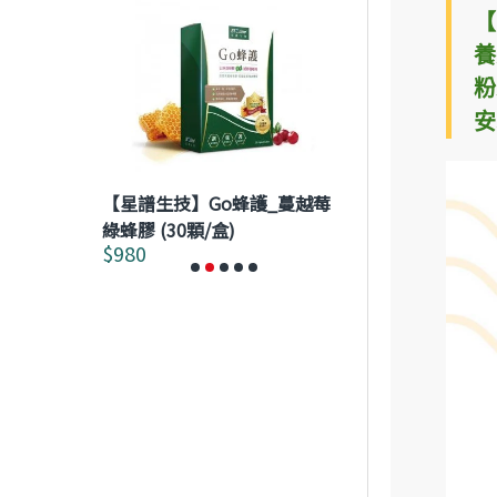
【
養
粉
安
【星譜生技】Go蜂護_蔓越莓
【澤生生技】★
複方草本精華
綠蜂膠 (30顆/盒)
Hepatokeep
$980
$2,592
$2,880
膠囊 120粒/盒