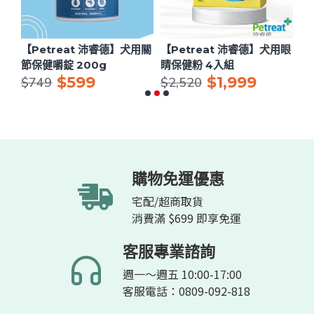
用眼
【Petreat 沛睿德】犬用關
【Petreat 沛睿德】犬用眼
【
節保健嚼錠 200g
睛保健粉 4入組
理
$599
$1,999
$749
$2,520
$
購物免運優惠
宅配/超商取貨
消費滿 $699 即享免運
客服專業諮詢
週一～週五 10:00-17:00
客服電話：0809-092-818