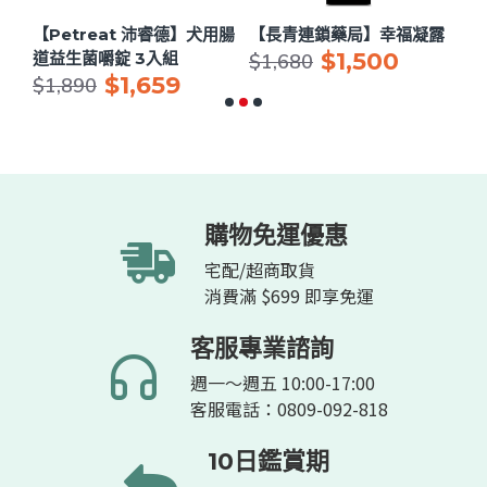
用眼
【Petreat 沛睿德】犬用腸
【長青連鎖藥局】幸福凝露
【
$1,500
道益生菌嚼錠 3入組
節
$1,680
$1,659
$
$1,890
購物免運優惠
宅配/超商取貨
消費滿 $699 即享免運
客服專業諮詢
週一～週五 10:00-17:00
客服電話：0809-092-818
10日鑑賞期