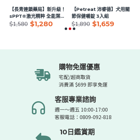
用眼
【長青連鎖藥局】新升級！
【Petreat 沛睿德】犬用關
【
sPPT®激光精粹 全能葉黃
節保健嚼錠 3入組
衛
$1,280
$1,659
素眼霜 16ml（原：水汪汪
本
$1,580
$1,890
$2
舒適凝膠）
購物免運優惠
宅配/超商取貨
消費滿 $699 即享免運
客服專業諮詢
週一～週五 10:00-17:00
客服電話：0809-092-818
10日鑑賞期