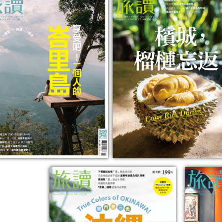
健字號★酐衛
【Heho健康】上班族健康生活
【星譜生技
er複方草本精華
大調查專刊
速代謝錠30
$168
$980