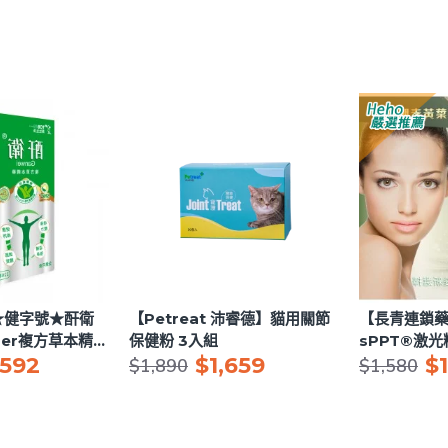
★健字號★酐衛
【Petreat 沛睿德】貓用關節
【長青連鎖
eper複方草本精華
保健粉 3入組
sPPT®激
,592
$1,659
$
霜 16ml
$1,890
$1,580
膠）