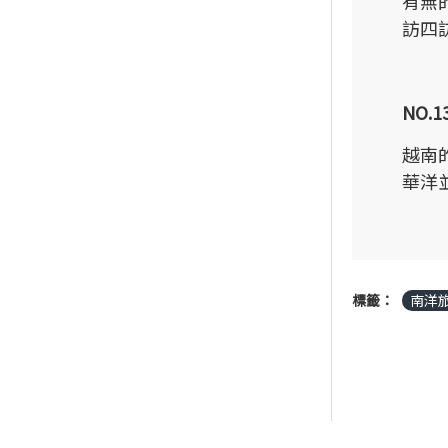
有無
訪四
NO.
越南
華洋
標籤：
南洋