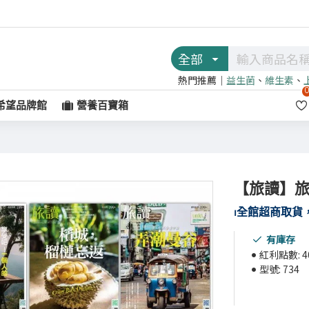
全部
熱門推薦｜
益生菌
、
維生素
、
希望品牌館
營養百寶箱
【旅讀】旅
⏐
全館超商取貨，
有庫存
紅利點數:
4
型號:
734