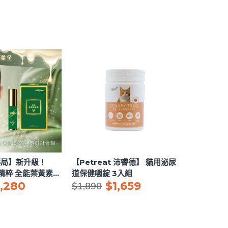
藥局】新升級！
【Petreat 沛睿德】 貓用泌尿
光精粹 全能葉黃素眼
道保健嚼錠 3入組
1,280
$1,659
（原：水汪汪舒適凝
$1,890