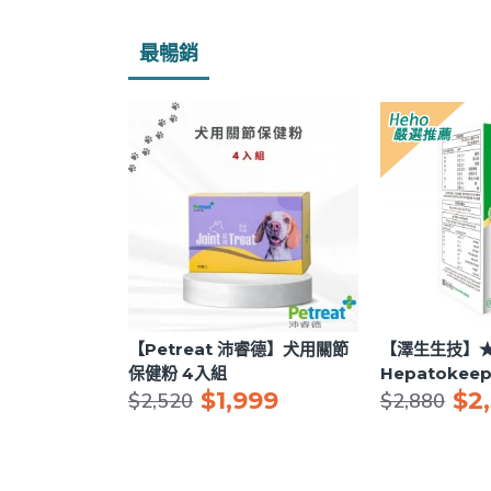
最暢銷
【Petreat 沛睿德】犬用關節
【澤生生技】
保健粉 4入組
Hepatoke
$1,999
$2
膠囊 120粒/盒
$2,520
$2,880