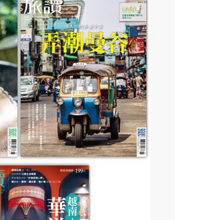
】Go速纖_穩控加
顆/盒