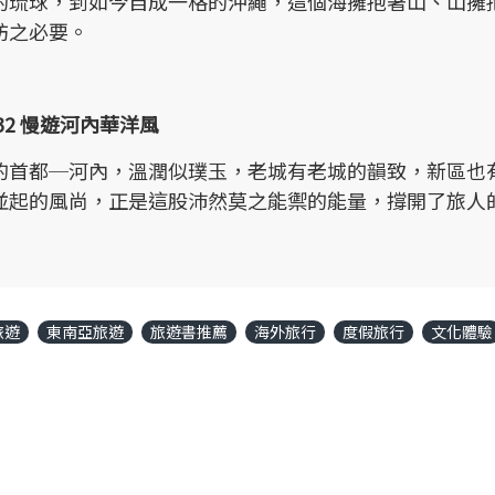
的琉球，到如今自成一格的沖繩，這個海擁抱著山、山擁
訪之必要。
132 慢遊河內華洋風
的首都─河內，溫潤似璞玉，老城有老城的韻致，新區也
並起的風尚，正是這股沛然莫之能禦的能量，撐開了旅人
旅遊
東南亞旅遊
旅遊書推薦
海外旅行
度假旅行
文化體驗