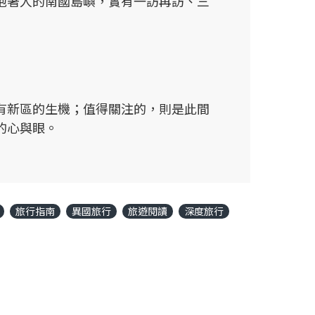
抱著人的南國島嶼，實有一訪再訪、三
有新區的生機；值得關注的，則是此間
的心與眼。
旅行指南
異國旅行
旅遊閱讀
深度旅行