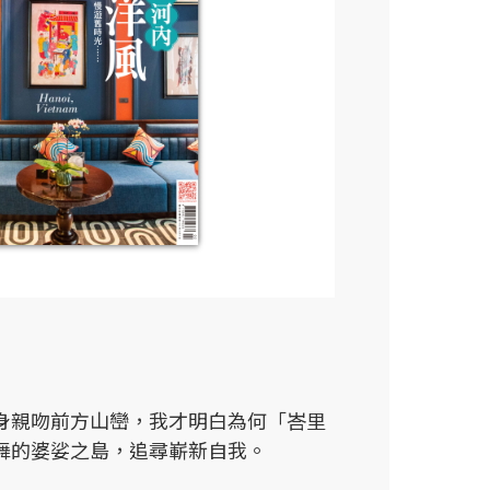
身親吻前方山巒，我才明白為何「峇里
舞的婆娑之島，追尋嶄新自我。