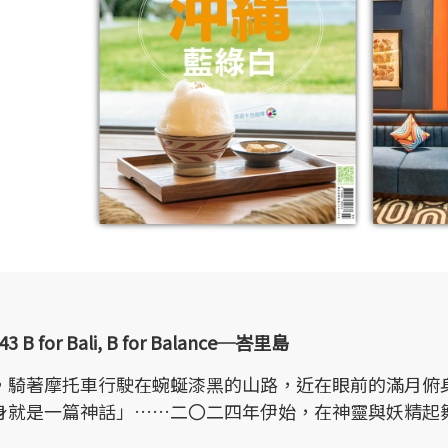
43 B for Bali, B for Balance─峇里島
，騎著摩托車行駛在蜿蜒漆黑的山路，近在眼前的滿月俯
身就是一篇神話」……二〇二四年伊始，在神靈與妖精起