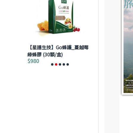
【星譜生技】Go蜂護_蔓越莓
【澤生生技】★
複方草本精華
綠蜂膠 (30顆/盒)
Hepatokeep
$980
$2,592
$2,880
膠囊 120粒/盒