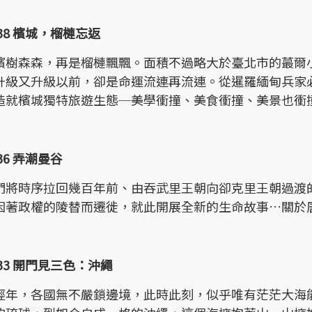
138 檳城，榴槤忘返
檳樹森森，再是榴槤飄飄。面積不過略大於臺北市的蕞爾
升級又升級以前，卻是命運流連再流連。從暹羅緬甸兵家
造就檳城獨特旅遊生態─美學衝撞、美食衝撞、美景也衝
136 弄潮曼谷
們將時序拉回幾百年前、由吞武里王朝向卻克里王朝過渡
因著政權的陵替而遷徙，就此開展全新的生命故事…關於
133 開門見三色：沖繩
經年，各國無不嚴鎖邊境，此時此刻，似乎唯有茫茫大海