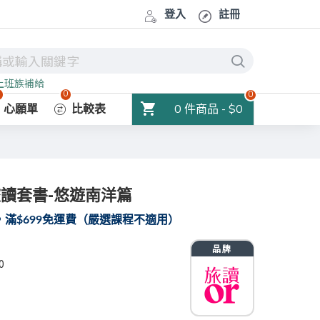
登入
註冊
上班族補給
0
0
0
0 件商品 - $0
心願單
比較表
讀套書-悠遊南洋篇
滿$699免運費（嚴選課程不適用）
0