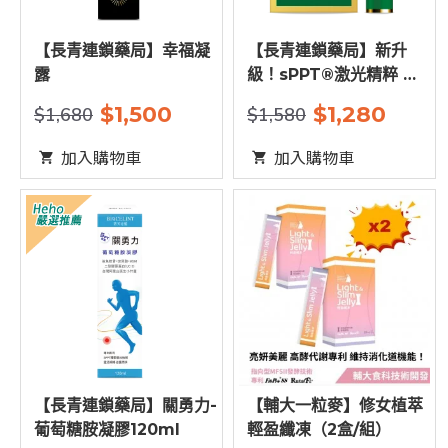
【長青連鎖藥局】幸福凝
【長青連鎖藥局】新升
露
級！sPPT®激光精粹 全
能葉黃素眼霜
$1,500
$1,280
$1,680
$1,580
16ml（原：水汪汪舒適
凝膠）
加入購物車
加入購物車
【長青連鎖藥局】關勇力-
【輔大一粒麥】修女植萃
葡萄糖胺凝膠120ml
輕盈纖凍（2盒/組）