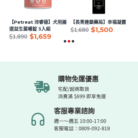
用眼
【Petreat 沛睿德】犬用腸
【長青連鎖藥局】幸福凝露
【
$1,500
道益生菌嚼錠 3入組
節
$1,680
$1,659
$
$1,890
購物免運優惠
宅配/超商取貨
消費滿 $699 即享免運
客服專業諮詢
週一～週五 10:00-17:00
客服電話：0809-092-818