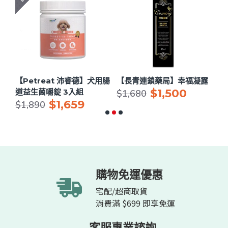
用眼
【Petreat 沛睿德】犬用腸
【長青連鎖藥局】幸福凝露
【
$1,500
道益生菌嚼錠 3入組
節
$1,680
$1,659
$
$1,890
購物免運優惠
宅配/超商取貨
消費滿 $699 即享免運
客服專業諮詢