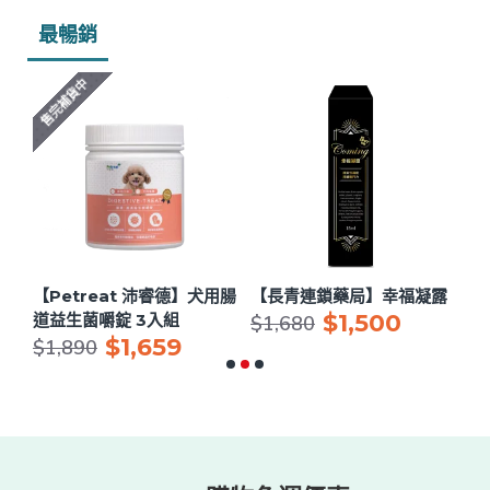
最暢銷
售完補貨中
用眼
【Petreat 沛睿德】犬用腸
【長青連鎖藥局】幸福凝露
【
$1,500
道益生菌嚼錠 3入組
節
$1,680
$1,659
$
$1,890