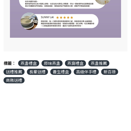
標籤：
燕盞禮盒
原味燕盞
燕窩禮盒
燕盞推薦
送禮推薦
長輩送禮
養生禮盒
高級伴手禮
新百祿
商務送禮