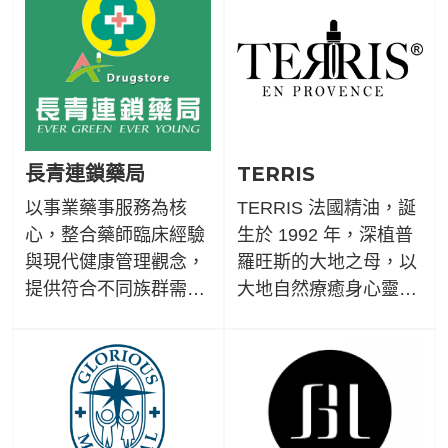
便地使用產品。
錯過《旅讀》能帶給你
的「體驗式閱讀」，一
起揹起知識行囊，探索
生活版圖。
長青連鎖藥局
TERRIS
以事業藥事服務為核
TERRIS 法國精油，誕
心，整合藥師臨床經驗
生於 1992 年，深植普
與現代健康管理觀念，
羅旺斯的大地之母，以
提供符合不同族群需求
大地自然療癒身心靈為
的用藥諮詢與保健建
品牌核心哲學。秉持天
議。
然成分、製成安全、高
效保養以及科學芳療研
創理念，持續創新與專
精植萃能量帶給人們的