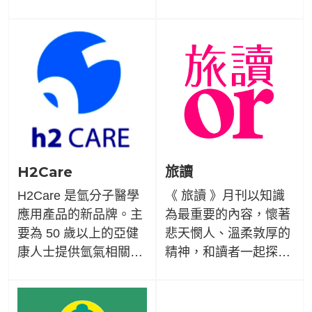
擁有醫生、護理師、營
不賣！從選材到製程，
養師等專家作為顧問，
繁瑣的細節位品質做層
透過不斷地挑戰內容及
層把關，顧客的健康就
模式創新，讓健康知識
是使命。以「健康、活
以更易讀、更可親的方
力、養生、天然」的概
式傳達給大家。
念出發，持續推出高品
質的堅果系列，讓大家
都能購買的安心、送的
開心、吃的放心！
H2Care
旅讀
H2Care 是氫分子醫學
《 旅讀 》月刊以知識
應用產品的新品牌。主
為最重要的內容，懷著
要為 50 歲以上的亞健
悲天憫人、溫柔敦厚的
康人士提供氫氣相關家
精神，和讀者一起探索
電化產品作為日常生活
有情世界，撒播知識，
中保養身體的工具。且
收穫品味。如果你喜歡
希望可以更優惠、更方
深度旅行，那就請不要