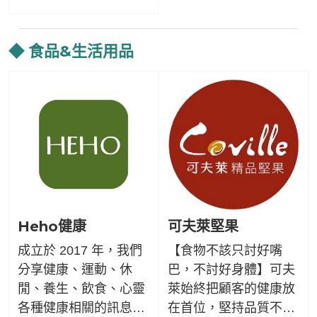
康。讓牠健康快樂地陪
伴您，創造更多美好時
光。
◆ 食品&生活用品
Heho健康
可夫萊堅果
成立於 2017 年，我們
【食物不該只討好嘴
分享健康、運動、休
巴，不討好身體】可夫
閒、養生、飲食、心靈
萊始終把顧客的健康放
各種健康相關的訊息。
在首位，堅持品質不好