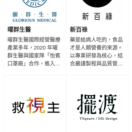
從身、心靈全方位的提
升。讓 TERRIS 法國精
油成為大地的恩典，每
一滴精萃都為您締造美
曜群生醫
新百祿
好生活品質。
曜群生醫國際經營醫療
藥是給病人吃的，食品
產業多年，2020 年曜
才是人類營養的來源。
群生醫與國家隊「怡賓
以專業研發為核心，結
口罩廠」合作，進入口
合嚴謹製程與品質管理
罩客製化新領域，並攜
幫助國人健康觀念的提
手「罕見疾病基金會」
升與食品安全的重視，
推出限量公益口罩。公
為日常健康提供安心而
益販售部分盈餘將投入
可靠的支持。
罕見心靈繪話班的訓練
之用，幫助更多罕病病
友支持藝術創作夢想。
賦予實用口罩新的生