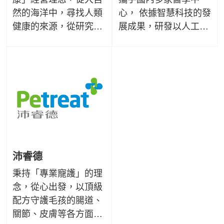
然的海洋中，尋找人類
心， 依據智慧科技的發
健康的來源，從研究海
展成果，研發以人工智
洋生技領域中發現「台
慧輔助的判讀軟體，推
灣小分子褐藻醣膠」，
動預防醫學，並讓宏碁
並與行政院農委會水試
健康結合各領域生技專
所技術合作，利用生物
家，推薦相對應保健產
精萃技術研發出品質更
品，守護您全家健康。
純淨，高濃度的「小分
子褐藻醣膠」。
沛睿德
秉持「專業寵護」的理
念，從心出發，以頂級
配方守護毛孩的腸道、
關節、皮膚等各方面健