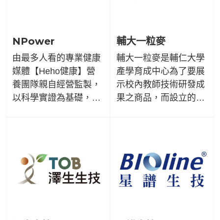
NPower
輔大一粒麥
由最多人看的專業健康
輔大一粒麥是輔仁大學
媒體【Heho健康】營
產學育成中心為了要展
養團隊親自經營監製，
示校內教師技術研發成
以科學實證為基礎，活
果之商品，而設立的
用專業所學，要為大家
「校園技術成果展售平
帶來最適合的營養補
台」，秉持著正向、健
給。從營養出發，擁抱
康、關懷的理念，延續
生活的每一刻，找到屬
服務奉獻的生命意義，
於自己的美學！
讓此精神得以結穗而流
傳。