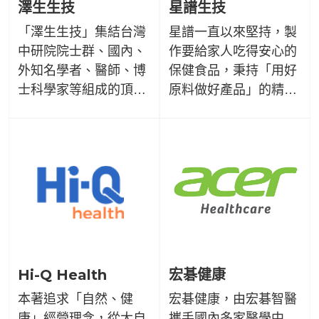
澤生生技
星譜生技
「澤生生技」集結台灣
星譜一直以來堅持，製
中研院院士群、國內、
作要給家人吃得安心的
外知名學者、醫師、博
保健食品，秉持「用好
士科學家等組成的頂尖
原料做好產品」的精
商品研發顧問團隊，
神。專業的研發團隊，
「澤生生技」以科學方
不斷研發突破，讓我們
法針對癌症與慢性病之
梗能為產品把關，每個
治療藥物與保健食品為
小細節都能親自監管。
己任，提供全球癌症與
家人，是我們心中最在
慢性病患者嶄新治療。
乎的一環，只有親力親
為才能真正安心。
Hi-Q Health
宏碁健康
本著追求「自然、健
宏碁健康，由宏碁智醫
康」經營理念，從大自
攜手國內多家醫學中