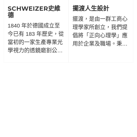
命，共同為防疫盡一份
SCHWEIZER史維
擺渡人生設計
心力。
德
擺渡，是由一群工商心
1840 年於德國成立至
理學家所創立，我們提
今已有 183 年歷史，從
倡將「正向心理學」應
當初的一家生產專業光
用於企業及職場。秉持
學視力的透鏡磨割公
「支持、賦能、陪伴」
司，發展為致力於視力
的核心精神，用專業幫
改善產品方面的優質製
助每個人，找好方向、
造商，世界聞名的就是
做好工作、過好日子，
生產低視力輔助放大
實現理想的自己！。
鏡。其生產領域隨著技
術上的不斷創新而逐漸
擴大。豐富的經驗，強
大的競爭力，消費者的
高滿意度，以及
SCHWEIZER史維德員