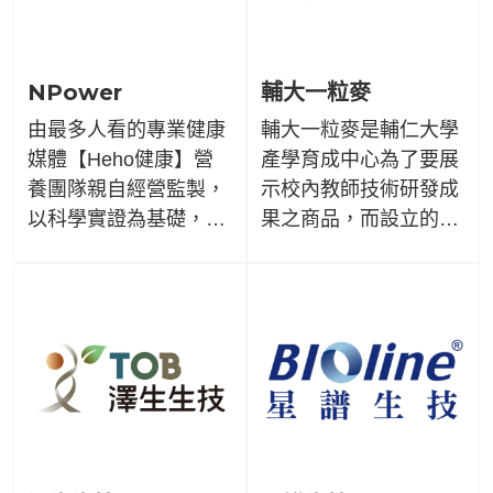
NPower
輔大一粒麥
由最多人看的專業健康
輔大一粒麥是輔仁大學
媒體【Heho健康】營
產學育成中心為了要展
養團隊親自經營監製，
示校內教師技術研發成
以科學實證為基礎，活
果之商品，而設立的
用專業所學，要為大家
「校園技術成果展售平
帶來最適合的營養補
台」，秉持著正向、健
給。從營養出發，擁抱
康、關懷的理念，延續
生活的每一刻，找到屬
服務奉獻的生命意義，
於自己的美學！
讓此精神得以結穗而流
傳。