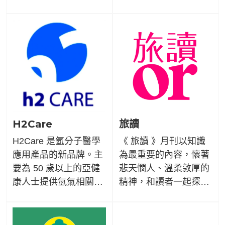
擁有醫生、護理師、營
不賣！從選材到製程，
養師等專家作為顧問，
繁瑣的細節位品質做層
透過不斷地挑戰內容及
層把關，顧客的健康就
模式創新，讓健康知識
是使命。以「健康、活
以更易讀、更可親的方
力、養生、天然」的概
式傳達給大家。
念出發，持續推出高品
質的堅果系列，讓大家
都能購買的安心、送的
開心、吃的放心！
H2Care
旅讀
H2Care 是氫分子醫學
《 旅讀 》月刊以知識
應用產品的新品牌。主
為最重要的內容，懷著
要為 50 歲以上的亞健
悲天憫人、溫柔敦厚的
康人士提供氫氣相關家
精神，和讀者一起探索
電化產品作為日常生活
有情世界，撒播知識，
中保養身體的工具。且
收穫品味。如果你喜歡
希望可以更優惠、更方
深度旅行，那就請不要