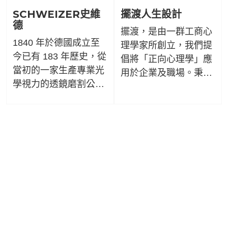
命，共同為防疫盡一份
SCHWEIZER史維
擺渡人生設計
心力。
德
擺渡，是由一群工商心
1840 年於德國成立至
理學家所創立，我們提
今已有 183 年歷史，從
倡將「正向心理學」應
當初的一家生產專業光
用於企業及職場。秉持
學視力的透鏡磨割公
「支持、賦能、陪伴」
司，發展為致力於視力
的核心精神，用專業幫
改善產品方面的優質製
助每個人，找好方向、
造商，世界聞名的就是
做好工作、過好日子，
生產低視力輔助放大
實現理想的自己！。
鏡。其生產領域隨著技
術上的不斷創新而逐漸
擴大。豐富的經驗，強
大的競爭力，消費者的
高滿意度，以及
SCHWEIZER史維德員