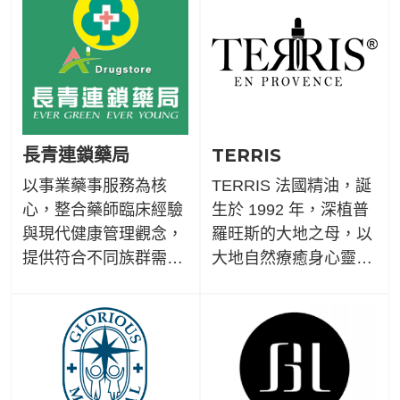
便地使用產品。
錯過《旅讀》能帶給你
的「體驗式閱讀」，一
起揹起知識行囊，探索
生活版圖。
長青連鎖藥局
TERRIS
以事業藥事服務為核
TERRIS 法國精油，誕
心，整合藥師臨床經驗
生於 1992 年，深植普
與現代健康管理觀念，
羅旺斯的大地之母，以
提供符合不同族群需求
大地自然療癒身心靈為
的用藥諮詢與保健建
品牌核心哲學。秉持天
議。
然成分、製成安全、高
效保養以及科學芳療研
創理念，持續創新與專
精植萃能量帶給人們的