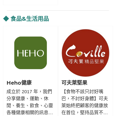
康。讓牠健康快樂地陪
伴您，創造更多美好時
光。
◆ 食品&生活用品
Heho健康
可夫萊堅果
成立於 2017 年，我們
【食物不該只討好嘴
分享健康、運動、休
巴，不討好身體】可夫
閒、養生、飲食、心靈
萊始終把顧客的健康放
各種健康相關的訊息。
在首位，堅持品質不好