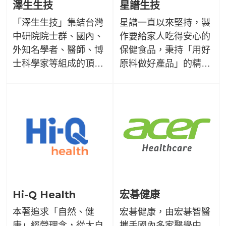
澤生生技
星譜生技
「澤生生技」集結台灣
星譜一直以來堅持，製
中研院院士群、國內、
作要給家人吃得安心的
外知名學者、醫師、博
保健食品，秉持「用好
士科學家等組成的頂尖
原料做好產品」的精
商品研發顧問團隊，
神。專業的研發團隊，
「澤生生技」以科學方
不斷研發突破，讓我們
法針對癌症與慢性病之
梗能為產品把關，每個
治療藥物與保健食品為
小細節都能親自監管。
己任，提供全球癌症與
家人，是我們心中最在
慢性病患者嶄新治療。
乎的一環，只有親力親
為才能真正安心。
Hi-Q Health
宏碁健康
本著追求「自然、健
宏碁健康，由宏碁智醫
康」經營理念，從大自
攜手國內多家醫學中