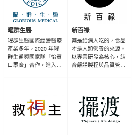
從身、心靈全方位的提
升。讓 TERRIS 法國精
油成為大地的恩典，每
一滴精萃都為您締造美
曜群生醫
新百祿
好生活品質。
曜群生醫國際經營醫療
藥是給病人吃的，食品
產業多年，2020 年曜
才是人類營養的來源。
群生醫與國家隊「怡賓
以專業研發為核心，結
口罩廠」合作，進入口
合嚴謹製程與品質管理
罩客製化新領域，並攜
幫助國人健康觀念的提
手「罕見疾病基金會」
升與食品安全的重視，
推出限量公益口罩。公
為日常健康提供安心而
益販售部分盈餘將投入
可靠的支持。
罕見心靈繪話班的訓練
之用，幫助更多罕病病
友支持藝術創作夢想。
賦予實用口罩新的生