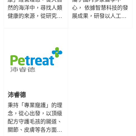
然的海洋中，尋找人類
心， 依據智慧科技的發
健康的來源，從研究海
展成果，研發以人工智
洋生技領域中發現「台
慧輔助的判讀軟體，推
灣小分子褐藻醣膠」，
動預防醫學，並讓宏碁
並與行政院農委會水試
健康結合各領域生技專
所技術合作，利用生物
家，推薦相對應保健產
精萃技術研發出品質更
品，守護您全家健康。
純淨，高濃度的「小分
子褐藻醣膠」。
沛睿德
秉持「專業寵護」的理
念，從心出發，以頂級
配方守護毛孩的腸道、
關節、皮膚等各方面健