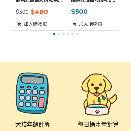
入組
貓用左旋離胺酸軟嚼
貓用左旋離胺酸粉2g
貓
錠 150g
X 30包
包
$500
$
9
$480
$500
加入購物車
加入購物車
犬貓年齡計算
每日攝水量計算