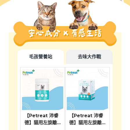
毛孩營養站
去味大作戰
at 沛睿
【Petreat 沛睿
【Petreat 沛睿
【Petr
腸道益生
德】貓用左旋離胺
德】貓用左旋離胺
德】貓
酸軟嚼錠 150g
酸粉2g X 30包
2g X 